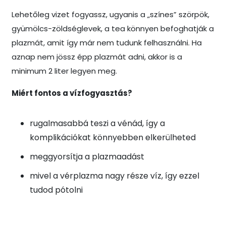
Lehetőleg vizet fogyassz, ugyanis a „színes” szörpök,
gyümölcs-zöldséglevek, a tea könnyen befoghatják a
plazmát, amit így már nem tudunk felhasználni. Ha
aznap nem jössz épp plazmát adni, akkor is a
minimum 2 liter legyen meg.
Miért fontos a vízfogyasztás?
rugalmasabbá teszi a vénád, így a
komplikációkat könnyebben elkerülheted
meggyorsítja a plazmaadást
mivel a vérplazma nagy része víz, így ezzel
tudod pótolni