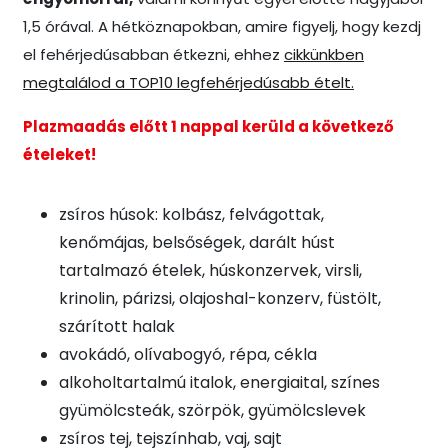
1,5 órával. A hétköznapokban, amire figyelj, hogy kezdj
el fehérjedúsabban étkezni, ehhez
cikkünkben
megtalálod a TOP10 legfehérjedúsabb ételt.
Plazmaadás előtt 1 nappal kerüld a következő
ételeket!
zsíros húsok: kolbász, felvágottak,
kenőmájas, belsőségek, darált húst
tartalmazó ételek, húskonzervek, virsli,
krinolin, párizsi, olajoshal-konzerv, füstölt,
szárított halak
avokádó, olívabogyó, répa, cékla
alkoholtartalmú italok, energiaital, színes
gyümölcsteák, szörpök, gyümölcslevek
zsíros tej, tejszínhab, vaj, sajt