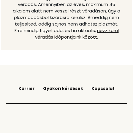
véradás. Amennyiben az éves, maximum 45
alkalom alatt nem veszel részt véradáson, úgy a
plazmaadásból kizárásra kerülsz. Ameddig nem
teljesíted, addig sajnos nem adhatsz plazmát.
Erre mindig figyelj oda, és ha aktuális,
nézz körül
véradás időpontjaink között.
Footer Block Menu
Karrier
Gyakori kérdések
Kapcsolat
Footer