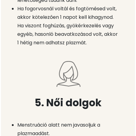
lehetőséged tudunk adni.
Ha fogorvosnál voltál és fogtömésed volt,
akkor kötelezően 1 napot kell kihagynod.
Ha viszont foghúzás, gyökérkezelés vagy
egyéb, hasonló beavatkozásod volt, akkor
1 hétig nem adhatsz plazmát.
5. Női dolgok
Menstruáció alatt nem javasoljuk a
plazmaadást.