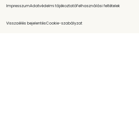
Impresszum
Adatvédelmi tájékoztató
Felhasználási feltételek
Visszaélés bejelentés
Cookie-szabályzat
Éves energetikai jelentés (2025)
Debrecen
Miskolc