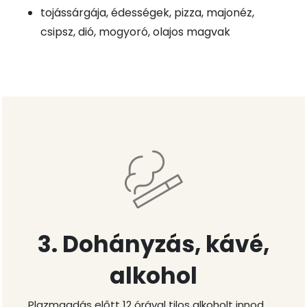
tojássárgája, édességek, pizza, majonéz,
csipsz, dió, mogyoró, olajos magvak
3. Dohányzás, kávé,
alkohol
Plazmaadás előtt 12 órával tilos alkoholt innod.