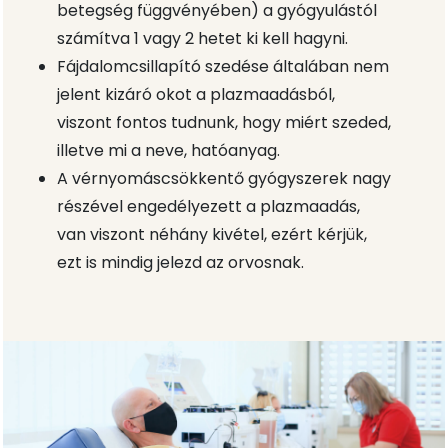
betegség függvényében) a gyógyulástól
számítva 1 vagy 2 hetet ki kell hagyni.
Fájdalomcsillapító szedése általában nem
jelent kizáró okot a plazmaadásból,
viszont fontos tudnunk, hogy miért szeded,
illetve mi a neve, hatóanyag.
A vérnyomáscsökkentő gyógyszerek nagy
részével engedélyezett a plazmaadás,
van viszont néhány kivétel, ezért kérjük,
ezt is mindig jelezd az orvosnak.