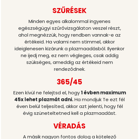
SZŰRÉSEK
Minden egyes alkalommal ingyenes
egészségügyi szűrővizsgálaton veszel részt,
ahol megnézzük, hogy rendben vannak-e az
értékeid. Ha valami nem stimmel, akkor
ideiglenesen kizárunk a plazmaadásból. Ilyenkor
ne ijedj meg, ez nem végleges, csak addig
szükséges, ameddig az értékeid nem
rendeződnek.
365/45
Ezen kívül ne felejtsd el, hogy
1 évben maximum
45x lehet plazmát adni.
Ha mondjuk Te ezt fél
éven belül teljesíted, akkor azt jelenti, hogy fél
évig szüneteltetned kell a plazmaadást.
VÉRADÁS
A másik nagyon fontos dolog a kötelező