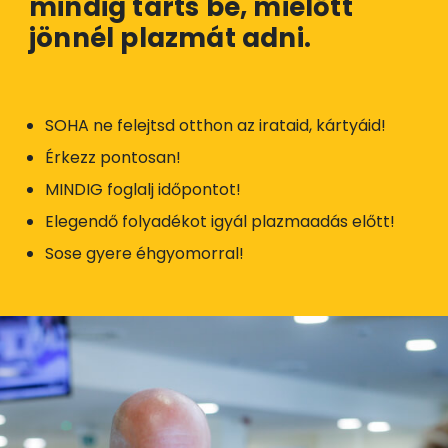
mindig tarts be, mielőtt
jönnél plazmát adni.
SOHA ne felejtsd otthon az irataid, kártyáid!
Érkezz pontosan!
MINDIG foglalj időpontot!
Elegendő folyadékot igyál plazmaadás előtt!
Sose gyere éhgyomorral!