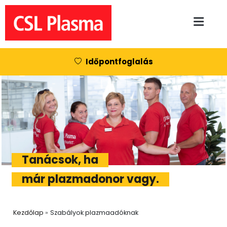
Skip to main content
Időpontfoglalás
Tanácsok, ha
már plazmadonor vagy.
Breadcrumb
kezdőlap
szabályok plazmaadóknak