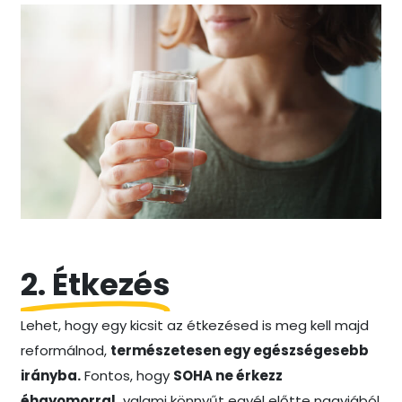
Image
2. Étkezés
Lehet, hogy egy kicsit az étkezésed is meg kell majd
reformálnod,
természetesen egy egészségesebb
irányba.
Fontos, hogy
SOHA ne érkezz
éhgyomorral,
valami könnyűt egyél előtte nagyjából