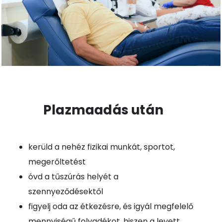
Plazmaadás után
kerüld a nehéz fizikai munkát, sportot,
megerőltetést
óvd a tűszúrás helyét a
szennyeződésektől
figyelj oda az étkezésre, és igyál megfelelő
mennyiségű folyadékot, hiszen a levett