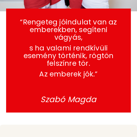
“Rengeteg jóindulat van az
emberekben, segíteni
vágyás,
s ha valami rendkívüli
esemény történik, rögtön
felszínre tör.
Az emberek jók.”
Szabó Magda