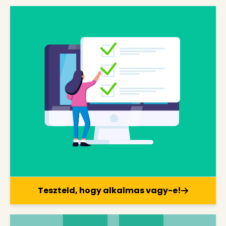
Teszteld, hogy alkalmas vagy-e!