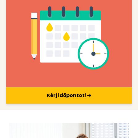
Kérj időpontot!