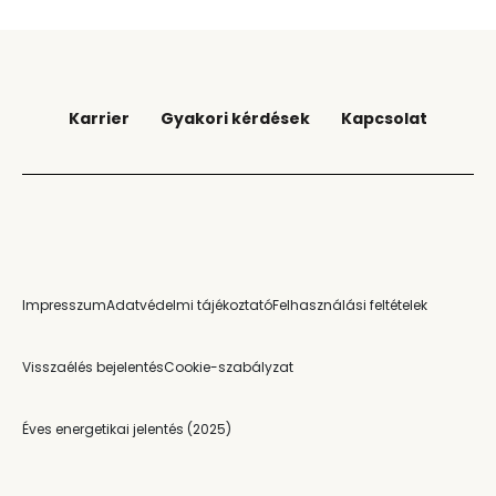
Footer Block Menu
Karrier
Gyakori kérdések
Kapcsolat
Footer
Impresszum
Adatvédelmi tájékoztató
Felhasználási feltételek
Visszaélés bejelentés
Cookie-szabályzat
Éves energetikai jelentés (2025)