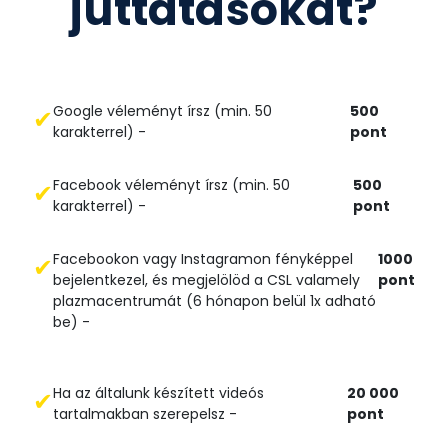
juttatásokat?
Google véleményt írsz (min. 50
500
✔
karakterrel) -
pont
Facebook véleményt írsz (min. 50
500
✔
karakterrel) -
pont
Facebookon vagy Instagramon fényképpel
1000
✔
bejelentkezel, és megjelölöd a CSL valamely
pont
plazmacentrumát (6 hónapon belül 1x adható
be) -
Ha az általunk készített videós
20 000
✔
tartalmakban szerepelsz -
pont