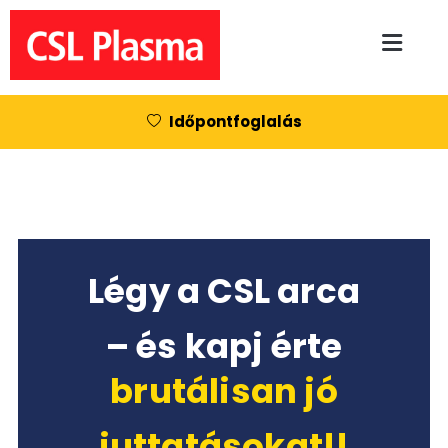
Skip to main content
Időpontfoglalás
Légy a CSL arca
– és kapj érte
brutálisan jó
juttatásokat!!