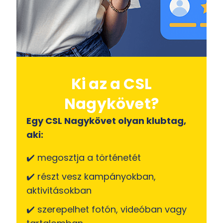
Ki az a CSL
Nagykövet?
Egy CSL Nagykövet olyan klubtag,
aki:
✔️ megosztja a történetét
✔️ részt vesz kampányokban,
aktivitásokban
✔️ szerepelhet fotón, videóban vagy